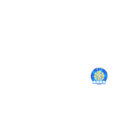
前困境，同时还能为球队做出一定经济收益。
与此同时，这样做也符合皇马一贯以来的发展策略，
即通过适时放行或交易来优化阵容结构，以保持球队
长期竞争力。这样的决策体现了俱乐部对年轻人才发
展的重视，以及对于合理资源配置的重要性。
4、协议达成后的影响
一旦阿贾克斯与皇家马德里就塞巴略斯转会事宜达成
最终协议，这将对两家俱乐部产生重要影响。首先，
对于阿贾克斯而言，引入这样一位富有潜力且具备实
战经验的中场，可以立即提升其整体实力，更好地应
对即将到来的赛季挑战。同时，也为其他年轻球员树
立了一种榜样作用，有助于促进球队内部良性竞争氛