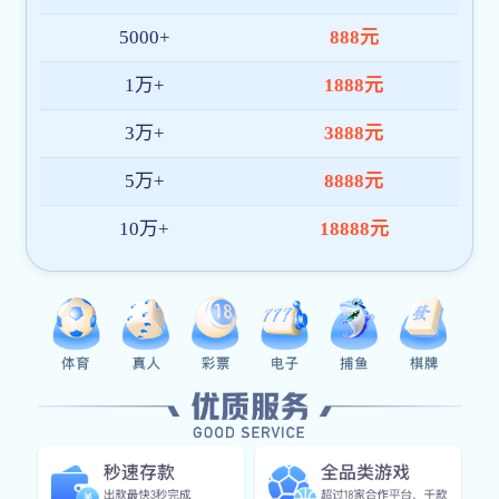
2017年正式加入皇家马德里，并被视为未来之星。然
而，在豪门球队中竞争激烈，塞巴略斯虽然有过亮眼
表现，却始终未能占据主力位置。
他曾在2019年被租借至阿森纳，这段经历让他得到了
更多出场机会，也展示了自己的实力。在英超联赛
中，塞巴略斯凭借其灵活的技术和出色的传球能力赢
得了教练和球迷们的一致认可。这些经验使他更具备
了成为顶级球员所需的素质。
回归皇马后，尽管队内阵容依然强大，但由于战术安
排及人员配置问题，塞巴略斯无法稳定地获得首发机
会。这使得他开始考虑未来的发展方向，而阿贾克斯
则成为一个理想选择，以求进一步提升自己的职业生
涯。