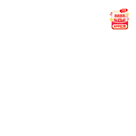
上一篇：
纳帅确认明日首发阵容恩梅查泡芙…
下一篇：
阿贾克斯与皇家马德里谈判塞巴略
相关推荐文章