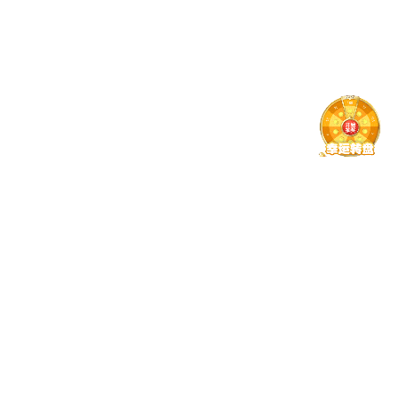
的团队，这样才能确保球队在他退役后仍然能够保持
强大的竞争能力。
4、展望两队未来发展方向
展望未来，无论是布鲁克林篮网还是金州勇士，都需
要明确自己的发展方向。对于篮网而言，他们应该专
注于打造一个更加灵活多变、攻防兼备的阵容，以适
应现代篮球快速变化的发展趋势。
与此同时，勇士则可以借助现有经验丰富的老将们指
导年轻球员，加速团队融合，提高整体实力。此外，
还需关注外部市场动态，把握住每一次交易机会，为
球队增添新鲜血液，从而实现可持续发展。
最终，两队若能合理规划自身路径，就能在接下来的