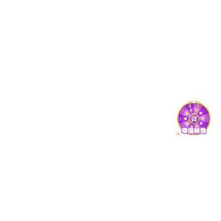
团队成功双赢目标。
4、球迷和媒体反应
随着关于伊劳拉即将接掌利物浦的大众讨论不断升
温，各界反应也逐渐明朗。一部分忠实球迷对此表示
欢迎，他们认为这是一次大胆且富有前瞻性的尝试，
希望借此机会重新点燃球队斗志。然而，也有部分保
守派人士对此持谨慎态度，他们担心这样一位尚处上
升期的新生代主帅能否承担起如此重任。
媒体方面，对这一消息进行了广泛报道，并展开了一
系列深入分析。有评论指出，如果真的选择了伊劳
拉，不仅意味着俱乐部治理思路的一次重大调整，更
是对未来发展的战略布局。同时，也有专家提到，在
风险与机遇并存之际，需要给与新任主帅足够时间去