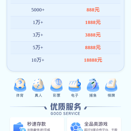
默契。这种默契不仅体现在战术执行上，更是在比赛
中的快速反应和配合。加斯佩里尼深知，只有在训练
中不断磨合，才能在比赛中展现出最佳状态。
其次，在一个完整且健康的阵容中，球员们可以互相
学习与成长。每位球员都有其独特的技术特点和风
格，通过日常训练和比赛，他们可以取长补短，从而
提升整个团队的水平。当球员彼此信任并依赖时，这
种正反馈机制会使得球队达到更高层次。
最后，对于任何一支球队而言，伤病是最大的敌人。
若要保持竞技状态，就需要确保核心球员及替补球员
尽可能少地受伤。因此，加斯佩里尼在制定训练计划
时，会特别注意控制强度，以避免不必要的损伤，从
而确保阵容齐整，为下一个阶段做好准备。