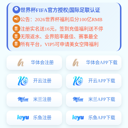
手机App
网页版
加斯佩里尼强调罗马阵容齐整提升
竞争力全队携手追求共同目标
2026-06-14 03:01
25 次阅读
首页
/
体育热点
在当今竞技体育中，团队的整体性与协作能力成为了