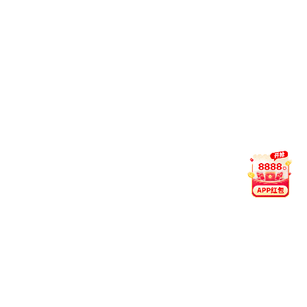
人培养、文化传承等方面都有积极促进作用。同时，
这也让我们看到了未来潜藏的一系列机遇与挑战，需
要各方共同努力去克服，实现可持续发展目标。
Total, 阿隆索回归代表了一种精神，一种追求卓越、
不懈奋斗的态度。在这条追梦之路上，无论面对怎样
困难，都要坚持走下去，因为足球是一项团结合作、
勇敢拼搏的运动，而这一切都将在他的指引下继续闪
耀光芒！
上一篇：
上一篇:很抱歉没有了
下一篇：