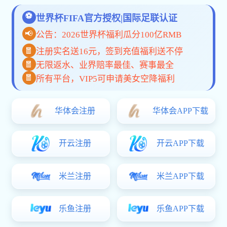
手机App
网页版
阿隆索离开后重返皇马背后的深意
与未来展望
2026-05-31 20:44
51 次阅读
首页
/
体育热点
阿隆索在离开皇马后，以其卓越的球技和深厚的足球