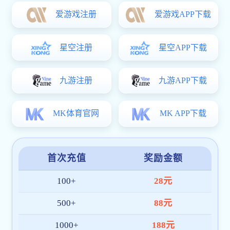
坦言自己的成长之路并非一帆风顺。他在接受采访时
透露，追求胜利是他一直以来不变的终极目标。这篇
文章将从四个方面深入探讨弗拉格所经历的艰辛成长
过程，以及他对胜利的不懈追求。首先，我们将回顾
他的成长背景以及初入职业赛场的挑战；接着，分析
他在训练与比赛中的努力和坚持；然后，我们将讨论
精神状态的重要性，以及如何在挫折中不断重塑自
我；最后，展望弗拉格未来的发展方向，并思考他如
何继续为自己的理想奋斗。通过这些层面的探讨，可
以更全面地理解弗拉格作为运动员所面临的困境与成
就。
1、成长背景与初期挑战
弗拉格出生于一个普通家庭，从小就对体育有着浓厚