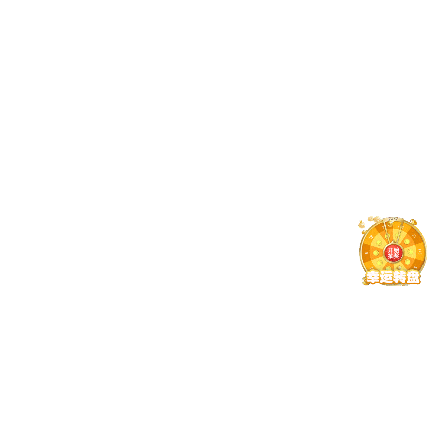
反击过程中愈加自信，也提高了实际进攻效率。因
此，对于大部分豪门来说，总要保持警惕，不容忽视
任何潜在威胁。
4、失误对未来比赛影响
此次失利无疑给拜仁带来了不少负面影响，不仅是在
积分榜上的冲击，更重要的是士气方面受到一定挫
折。然而，将此作为借鉴与总结，对未来提升至关重
要。首先，需要分析并找出导致失误根源，以便进行
相应改正，提高整个团队素质和集体意识。
其次，此次事件也提醒管理层，在引援及阵容配置上
应更加注重团队平衡与发展潜力。充足的人才储备可
以帮助解决突发状况，为后续赛事提供更多保障。同
时，通过及时调整战略布局，可以有效增强竞争力，