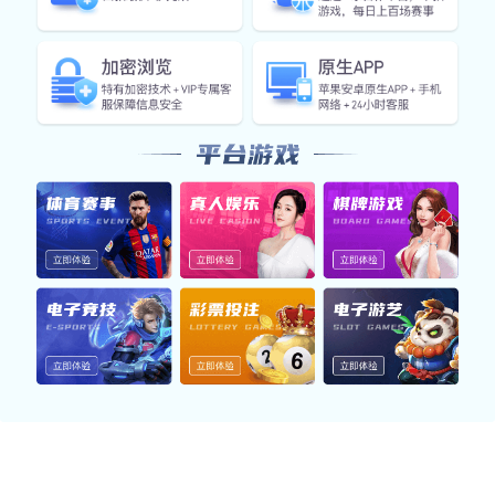
其次，明确三位关键球员的未来对于提升整个团队士
气至关重要。莱万作为经验丰富且技术精湛的老将，
他在场上的表现时常激励着年轻队员们。在不确定性
较大的情况下，年轻球员可能会感到迷茫，而如果能
够尽快确认莱万继续留队，他们将会获得更多信心。
拉什福德也有相似作用，他年轻有为，是许多新生代
球员学习的榜样。如果他能够继续为球队效力，将增
强其他小将们对俱乐部文化和目标认同感，这种认同
感是提升团队凝聚力的重要基础。
此外，坎塞洛作为后防线中的关键人物，也能带来稳
定感。他在场上冷静果断，总能及时做出正确决策。
因此，一旦确认他的去留，将帮助全队保持良好的精
神状态，让每位成员都专注于自己的职责上，共同迎