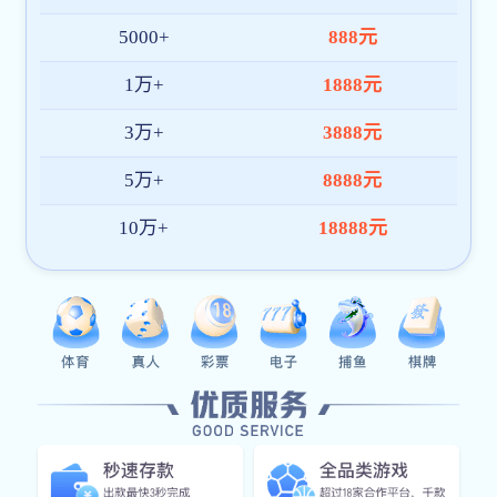
他成为任何一支争冠球队不可或缺的一部分。如果弗
里克能够明确莱万的未来，无疑会为他制定专属战术
方案，从而最大化他的进攻潜力。
其次，拉什福德在边路突破与速度上的优势同样值得
重视。他可以利用自身特长撕裂对手防线，为其他队
友创造机会。因此，如果能早日确认他的去留问题，
将有助于弗里克更好地设计进攻套路，以充分发挥其
边路优势。
最后，坎塞洛作为后防线上的重要一员，其控球能力
及传递精准度为防守反击提供了保障。在确定他的角
色之后，弗里克可以更加清晰地划分防线任务，使得
整个后场形成合力，提高防守质量。
2、提升团队士气