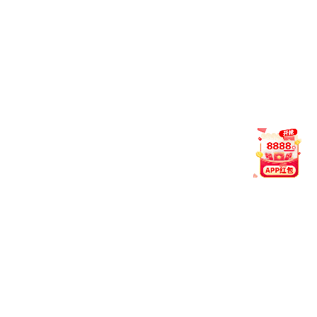
气，加强市场价值，提高品牌形象以及优化引援计
划。从多个维度来看，这些因素相互影响，共同促进
着俱乐部的发展，因此及时做出决策显得尤为迫切。
最终，希望通过明晰这些关键节点，为团队建设夯实
基础，让每位成员都能朝着共同目标努力，从而实现
更高层次的发展，同时也让广大支持者看到希望和信
心，共同期待美好的明天！
上一篇：
陕西联合积极推进曹康加盟手续赵…
下一篇：
斯洛特谈萨拉赫首发的重要性与阿