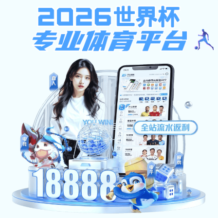
注册入口
博鱼体育网站
APP与网页版入
口｜畅享全球体育赛事与数据
服务
欢迎访问
博鱼体育网站
，提供全面覆盖足球、
篮球、电竞等项目的赛事资讯与数据内容， 支
持
APP下载
与
网页使用
，每日同步更新千场比
赛，聚焦热门体育内容， 助您轻松获取赛事动
态，掌握比赛节奏。