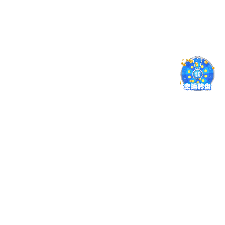
之路上更加顺畅无阻。
4、未来展望及总结
展望未来，国际米兰若想继续保持竞争力，就必须重
视每一次转会窗口带来的机会。而贾凯里尼提出了清
晰且务实的发展建议：通过签约像吉拉和帕斯这样适
合自身需求的新鲜血液，加强队伍建设，将是提升整
体实力的不二法门。
同时，在引援过程中还需考虑到财务平衡及现有阵容
结构，以免造成不必要的人事纷争。因此，在保持核
心骨干基础上的同时，引入合适的新鲜力量，将确保
国米在接下来的赛事中立于不败之地，有更大的希望
实现历史性的突破。